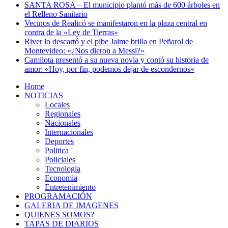
SANTA ROSA – El municipio plantó más de 600 árboles en
el Relleno Sanitario
Vecinos de Realicó se manifestaron en la plaza central en
contra de la «Ley de Tierras»
River lo descartó y el pibe Jaime brilla en Peñarol de
Montevideo: «¿Nos dieron a Messi?»
Camilota presentó a su nueva novia y contó su historia de
amor: «Hoy, por fin, podemos dejar de escondernos»
Home
NOTICIAS
Locales
Regionales
Nacionales
Internacionales
Deportes
Politica
Policiales
Tecnologia
Economia
Entretenimiento
PROGRAMACIÓN
GALERIA DE IMAGENES
QUIENES SOMOS?
TAPAS DE DIARIOS