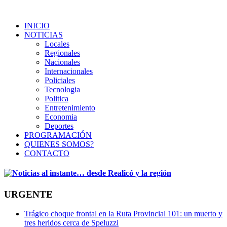
INICIO
NOTICIAS
Locales
Regionales
Nacionales
Internacionales
Policiales
Tecnologia
Politica
Entretenimiento
Economia
Deportes
PROGRAMACIÓN
QUIENES SOMOS?
CONTACTO
URGENTE
Trágico choque frontal en la Ruta Provincial 101: un muerto y
tres heridos cerca de Speluzzi