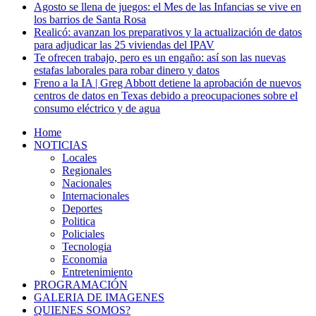
Agosto se llena de juegos: el Mes de las Infancias se vive en
los barrios de Santa Rosa
Realicó: avanzan los preparativos y la actualización de datos
para adjudicar las 25 viviendas del IPAV
Te ofrecen trabajo, pero es un engaño: así son las nuevas
estafas laborales para robar dinero y datos
Freno a la IA | Greg Abbott detiene la aprobación de nuevos
centros de datos en Texas debido a preocupaciones sobre el
consumo eléctrico y de agua
Home
NOTICIAS
Locales
Regionales
Nacionales
Internacionales
Deportes
Politica
Policiales
Tecnologia
Economia
Entretenimiento
PROGRAMACIÓN
GALERIA DE IMAGENES
QUIENES SOMOS?