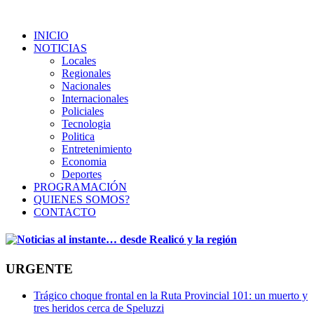
INICIO
NOTICIAS
Locales
Regionales
Nacionales
Internacionales
Policiales
Tecnologia
Politica
Entretenimiento
Economia
Deportes
PROGRAMACIÓN
QUIENES SOMOS?
CONTACTO
URGENTE
Trágico choque frontal en la Ruta Provincial 101: un muerto y
tres heridos cerca de Speluzzi