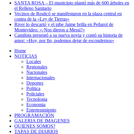
SANTA ROSA – El municipio plantó más de 600 árboles en
el Relleno Sanitario
Vecinos de Realicó se manifestaron en la plaza central en
contra de la «Ley de Tierras»
River lo descartó y el pibe Jaime brilla en Peñarol de
Montevideo: «¿Nos dieron a Messi?»
Camilota presentó a su nueva novia y contó su historia de
amor: «Hoy, por fin, podemos dejar de escondernos»
Home
NOTICIAS
Locales
Regionales
Nacionales
Internacionales
Deportes
Politica
Policiales
Tecnologia
Economia
Entretenimiento
PROGRAMACIÓN
GALERIA DE IMAGENES
QUIENES SOMOS?
TAPAS DE DIARIOS