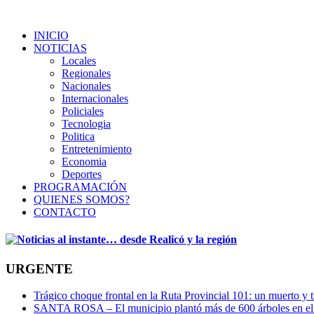
INICIO
NOTICIAS
Locales
Regionales
Nacionales
Internacionales
Policiales
Tecnologia
Politica
Entretenimiento
Economia
Deportes
PROGRAMACIÓN
QUIENES SOMOS?
CONTACTO
URGENTE
Trágico choque frontal en la Ruta Provincial 101: un muerto y t
SANTA ROSA – El municipio plantó más de 600 árboles en el 