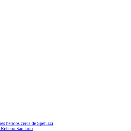
res heridos cerca de Speluzzi
Relleno Sanitario