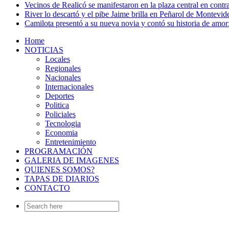
Vecinos de Realicó se manifestaron en la plaza central en contr
River lo descartó y el pibe Jaime brilla en Peñarol de Montevi
Camilota presentó a su nueva novia y contó su historia de amo
Home
NOTICIAS
Locales
Regionales
Nacionales
Internacionales
Deportes
Politica
Policiales
Tecnologia
Economia
Entretenimiento
PROGRAMACIÓN
GALERIA DE IMAGENES
QUIENES SOMOS?
TAPAS DE DIARIOS
CONTACTO
Search
for: