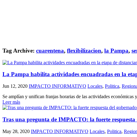
Tag Archive:
cuarentena
,
flexibilizacion
,
la Pampa
,
se
La Pampa habilita actividades encuadradas en la etap
Jun 12, 2020
IMPACTO INFORMATIVO
Locales
,
Politica
,
Regiona
Se amplían y unifican franjas horarias de las actividades económicas y
Leer más
Tras una pregunta de IMPACTO: la fuerte respuesta de
May 28, 2020
IMPACTO INFORMATIVO
Locales
,
Politica
,
Region