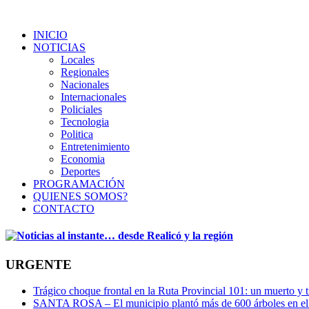
INICIO
NOTICIAS
Locales
Regionales
Nacionales
Internacionales
Policiales
Tecnologia
Politica
Entretenimiento
Economia
Deportes
PROGRAMACIÓN
QUIENES SOMOS?
CONTACTO
URGENTE
Trágico choque frontal en la Ruta Provincial 101: un muerto y t
SANTA ROSA – El municipio plantó más de 600 árboles en el 