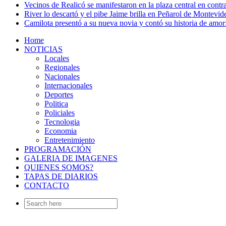
Vecinos de Realicó se manifestaron en la plaza central en contr
River lo descartó y el pibe Jaime brilla en Peñarol de Montevi
Camilota presentó a su nueva novia y contó su historia de amo
Home
NOTICIAS
Locales
Regionales
Nacionales
Internacionales
Deportes
Politica
Policiales
Tecnologia
Economia
Entretenimiento
PROGRAMACIÓN
GALERIA DE IMAGENES
QUIENES SOMOS?
TAPAS DE DIARIOS
CONTACTO
Search
for: