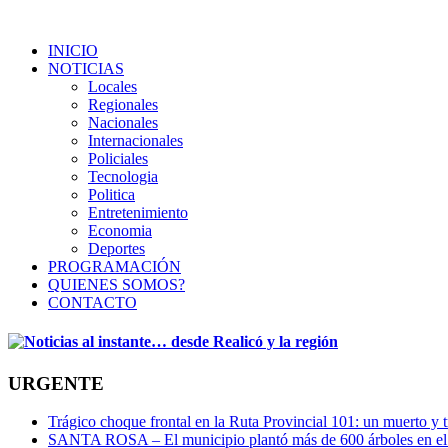
INICIO
NOTICIAS
Locales
Regionales
Nacionales
Internacionales
Policiales
Tecnologia
Politica
Entretenimiento
Economia
Deportes
PROGRAMACIÓN
QUIENES SOMOS?
CONTACTO
URGENTE
Trágico choque frontal en la Ruta Provincial 101: un muerto y t
SANTA ROSA – El municipio plantó más de 600 árboles en el 