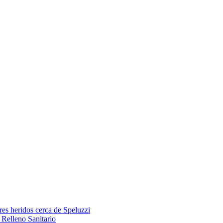
res heridos cerca de Speluzzi
Relleno Sanitario