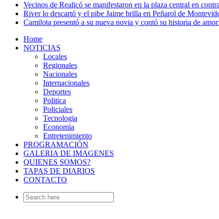
Vecinos de Realicó se manifestaron en la plaza central en contr
River lo descartó y el pibe Jaime brilla en Peñarol de Montevi
Camilota presentó a su nueva novia y contó su historia de amo
Home
NOTICIAS
Locales
Regionales
Nacionales
Internacionales
Deportes
Politica
Policiales
Tecnologia
Economia
Entretenimiento
PROGRAMACIÓN
GALERIA DE IMAGENES
QUIENES SOMOS?
TAPAS DE DIARIOS
CONTACTO
Search
for: