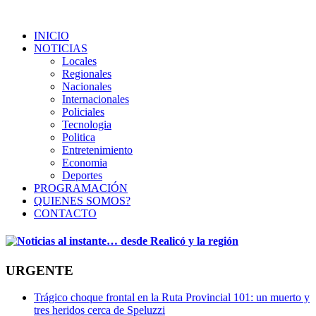
INICIO
NOTICIAS
Locales
Regionales
Nacionales
Internacionales
Policiales
Tecnologia
Politica
Entretenimiento
Economia
Deportes
PROGRAMACIÓN
QUIENES SOMOS?
CONTACTO
URGENTE
Trágico choque frontal en la Ruta Provincial 101: un muerto y
tres heridos cerca de Speluzzi