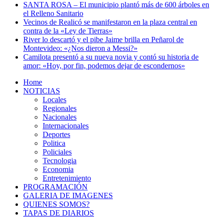
SANTA ROSA – El municipio plantó más de 600 árboles en
el Relleno Sanitario
Vecinos de Realicó se manifestaron en la plaza central en
contra de la «Ley de Tierras»
River lo descartó y el pibe Jaime brilla en Peñarol de
Montevideo: «¿Nos dieron a Messi?»
Camilota presentó a su nueva novia y contó su historia de
amor: «Hoy, por fin, podemos dejar de escondernos»
Home
NOTICIAS
Locales
Regionales
Nacionales
Internacionales
Deportes
Politica
Policiales
Tecnologia
Economia
Entretenimiento
PROGRAMACIÓN
GALERIA DE IMAGENES
QUIENES SOMOS?
TAPAS DE DIARIOS