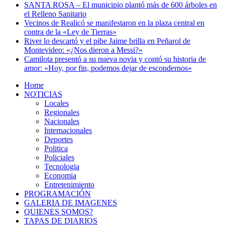
SANTA ROSA – El municipio plantó más de 600 árboles en
el Relleno Sanitario
Vecinos de Realicó se manifestaron en la plaza central en
contra de la «Ley de Tierras»
River lo descartó y el pibe Jaime brilla en Peñarol de
Montevideo: «¿Nos dieron a Messi?»
Camilota presentó a su nueva novia y contó su historia de
amor: «Hoy, por fin, podemos dejar de escondernos»
Home
NOTICIAS
Locales
Regionales
Nacionales
Internacionales
Deportes
Politica
Policiales
Tecnologia
Economia
Entretenimiento
PROGRAMACIÓN
GALERIA DE IMAGENES
QUIENES SOMOS?
TAPAS DE DIARIOS