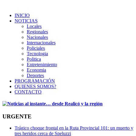
INICIO
NOTICIAS
Locales
Regionales
Nacionales
Internacionales
Policiales
Tecnologia
Politica
Entretenimiento
Economia
Deportes
PROGRAMACIÓN
QUIENES SOMOS?
CONTACTO
URGENTE
Trágico choque frontal en la Ruta Provincial 101: un muerto y
tres heridos cerca de Speluzzi