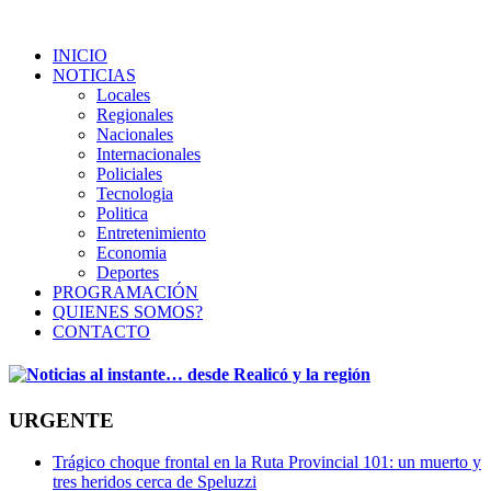
INICIO
NOTICIAS
Locales
Regionales
Nacionales
Internacionales
Policiales
Tecnologia
Politica
Entretenimiento
Economia
Deportes
PROGRAMACIÓN
QUIENES SOMOS?
CONTACTO
URGENTE
Trágico choque frontal en la Ruta Provincial 101: un muerto y
tres heridos cerca de Speluzzi