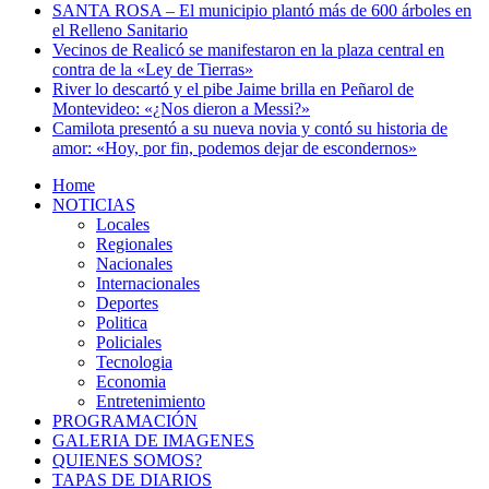
SANTA ROSA – El municipio plantó más de 600 árboles en
el Relleno Sanitario
Vecinos de Realicó se manifestaron en la plaza central en
contra de la «Ley de Tierras»
River lo descartó y el pibe Jaime brilla en Peñarol de
Montevideo: «¿Nos dieron a Messi?»
Camilota presentó a su nueva novia y contó su historia de
amor: «Hoy, por fin, podemos dejar de escondernos»
Home
NOTICIAS
Locales
Regionales
Nacionales
Internacionales
Deportes
Politica
Policiales
Tecnologia
Economia
Entretenimiento
PROGRAMACIÓN
GALERIA DE IMAGENES
QUIENES SOMOS?
TAPAS DE DIARIOS