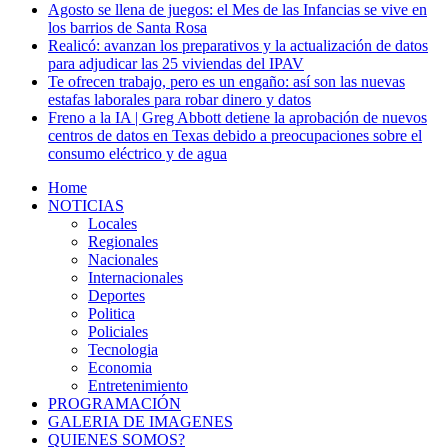
Agosto se llena de juegos: el Mes de las Infancias se vive en
los barrios de Santa Rosa
Realicó: avanzan los preparativos y la actualización de datos
para adjudicar las 25 viviendas del IPAV
Te ofrecen trabajo, pero es un engaño: así son las nuevas
estafas laborales para robar dinero y datos
Freno a la IA | Greg Abbott detiene la aprobación de nuevos
centros de datos en Texas debido a preocupaciones sobre el
consumo eléctrico y de agua
Home
NOTICIAS
Locales
Regionales
Nacionales
Internacionales
Deportes
Politica
Policiales
Tecnologia
Economia
Entretenimiento
PROGRAMACIÓN
GALERIA DE IMAGENES
QUIENES SOMOS?