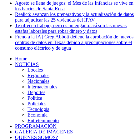
Agosto se llena de juegos: el Mes de las Infancias se vive en
los barrios de Santa Rosa
Realicó: avanzan los preparativos y la actualización de datos
para adjudicar las 25 viviendas del IPAV
Te ofrecen trabajo, pero es un engaño: así son las nuevas
estafas laborales para robar dinero y datos
Freno a la IA | Greg Abbott detiene la aprobación de nuevos
centros de datos en Texas debido a preocupaciones sobre el
consumo eléctrico y de agua
Home
NOTICIAS
Locales
Regionales
Nacionales
Internacionales
Deportes
Politica
Policiales
Tecnologia
Economia
Entretenimiento
PROGRAMACIÓN
GALERIA DE IMAGENES
QUIENES SOMOS?