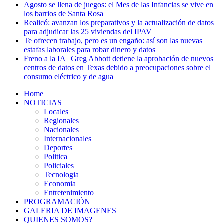
Agosto se llena de juegos: el Mes de las Infancias se vive en
los barrios de Santa Rosa
Realicó: avanzan los preparativos y la actualización de datos
para adjudicar las 25 viviendas del IPAV
Te ofrecen trabajo, pero es un engaño: así son las nuevas
estafas laborales para robar dinero y datos
Freno a la IA | Greg Abbott detiene la aprobación de nuevos
centros de datos en Texas debido a preocupaciones sobre el
consumo eléctrico y de agua
Home
NOTICIAS
Locales
Regionales
Nacionales
Internacionales
Deportes
Politica
Policiales
Tecnologia
Economia
Entretenimiento
PROGRAMACIÓN
GALERIA DE IMAGENES
QUIENES SOMOS?