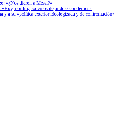
deo: «¿Nos dieron a Messi?»
r: «Hoy, por fin, podemos dejar de escondernos»
a y a su «política exterior ideologizada y de confrontación»