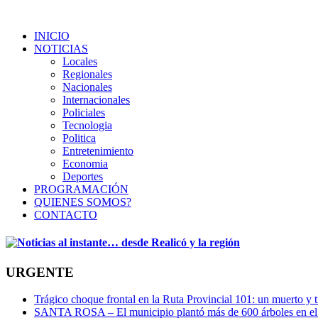
INICIO
NOTICIAS
Locales
Regionales
Nacionales
Internacionales
Policiales
Tecnologia
Politica
Entretenimiento
Economia
Deportes
PROGRAMACIÓN
QUIENES SOMOS?
CONTACTO
URGENTE
Trágico choque frontal en la Ruta Provincial 101: un muerto y t
SANTA ROSA – El municipio plantó más de 600 árboles en el 