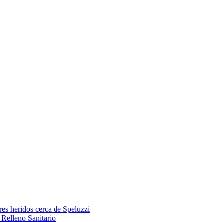
res heridos cerca de Speluzzi
Relleno Sanitario