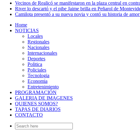
Vecinos de Realicó se manifestaron en la plaza central en contr
River lo descartó y el pibe Jaime brilla en Peñarol de Montevi
Camilota presentó a su nueva novia y contó su historia de amo
Home
NOTICIAS
Locales
Regionales
Nacionales
Internacionales
Deportes
Politica
Policiales
Tecnologia
Economia
Entretenimiento
PROGRAMACIÓN
GALERIA DE IMAGENES
QUIENES SOMOS?
TAPAS DE DIARIOS
CONTACTO
Search
for: