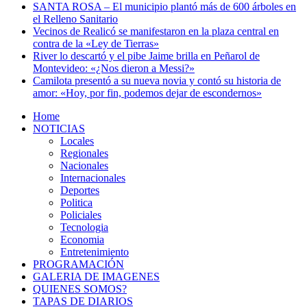
SANTA ROSA – El municipio plantó más de 600 árboles en
el Relleno Sanitario
Vecinos de Realicó se manifestaron en la plaza central en
contra de la «Ley de Tierras»
River lo descartó y el pibe Jaime brilla en Peñarol de
Montevideo: «¿Nos dieron a Messi?»
Camilota presentó a su nueva novia y contó su historia de
amor: «Hoy, por fin, podemos dejar de escondernos»
Home
NOTICIAS
Locales
Regionales
Nacionales
Internacionales
Deportes
Politica
Policiales
Tecnologia
Economia
Entretenimiento
PROGRAMACIÓN
GALERIA DE IMAGENES
QUIENES SOMOS?
TAPAS DE DIARIOS