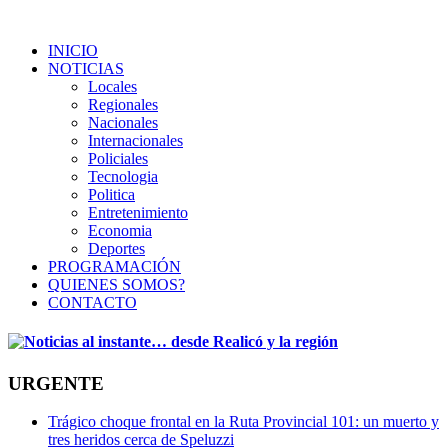
INICIO
NOTICIAS
Locales
Regionales
Nacionales
Internacionales
Policiales
Tecnologia
Politica
Entretenimiento
Economia
Deportes
PROGRAMACIÓN
QUIENES SOMOS?
CONTACTO
URGENTE
Trágico choque frontal en la Ruta Provincial 101: un muerto y
tres heridos cerca de Speluzzi