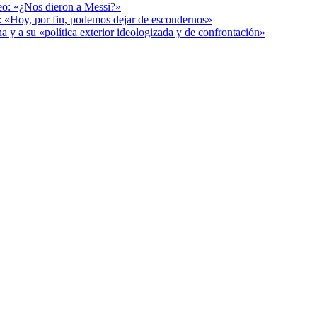
deo: «¿Nos dieron a Messi?»
r: «Hoy, por fin, podemos dejar de escondernos»
a y a su «política exterior ideologizada y de confrontación»