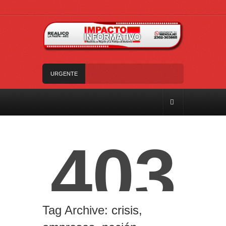
URGENTE
Trágico choque frontal en la Ruta Provincial 101:
un muerto y tres heridos cerca de Speluzzi
SANTA ROSA – El municipio plantó más de 600
árboles en el Relleno Sanitario
Vecinos de Realicó se manifestaron en la plaza
central en contra de la «Ley de Tierras»
River lo descartó y el pibe Jaime brilla en Peñarol
de Montevideo: «¿Nos dieron a Messi?»
Camilota presentó a su nueva novia y contó su
historia de amor: «Hoy, por fin, podemos dejar de
Tag Archive:
crisis
,
escondernos»