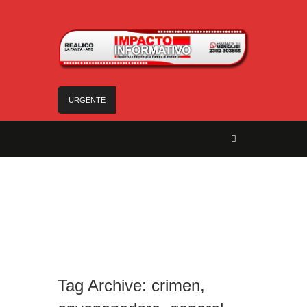
URGENTE
Trágico choque frontal en la Ruta Provincial 101:
un muerto y tres heridos cerca de Speluzzi
SANTA ROSA – El municipio plantó más de 600
árboles en el Relleno Sanitario
Vecinos de Realicó se manifestaron en la plaza
central en contra de la «Ley de Tierras»
River lo descartó y el pibe Jaime brilla en Peñarol
de Montevideo: «¿Nos dieron a Messi?»
Camilota presentó a su nueva novia y contó su
historia de amor: «Hoy, por fin, podemos dejar de
Tag Archive:
crimen
,
escondernos»