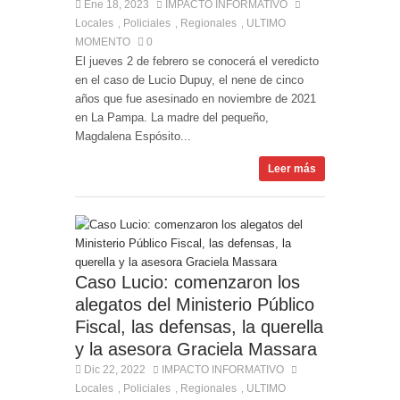
Ene 18, 2023
IMPACTO INFORMATIVO
Locales
Policiales
Regionales
ULTIMO
,
,
,
MOMENTO
0
El jueves 2 de febrero se conocerá el veredicto
en el caso de Lucio Dupuy, el nene de cinco
años que fue asesinado en noviembre de 2021
en La Pampa. La madre del pequeño,
Magdalena Espósito...
Leer más
Caso Lucio: comenzaron los
alegatos del Ministerio Público
Fiscal, las defensas, la querella
y la asesora Graciela Massara
Dic 22, 2022
IMPACTO INFORMATIVO
Locales
Policiales
Regionales
ULTIMO
,
,
,