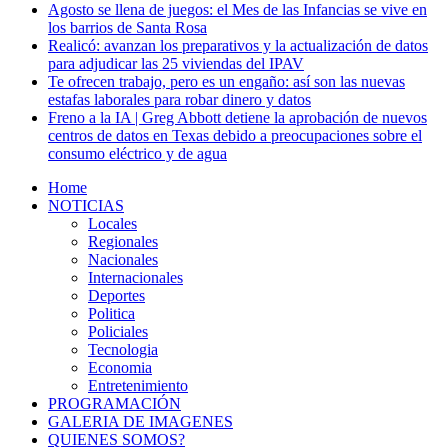
Agosto se llena de juegos: el Mes de las Infancias se vive en
los barrios de Santa Rosa
Realicó: avanzan los preparativos y la actualización de datos
para adjudicar las 25 viviendas del IPAV
Te ofrecen trabajo, pero es un engaño: así son las nuevas
estafas laborales para robar dinero y datos
Freno a la IA | Greg Abbott detiene la aprobación de nuevos
centros de datos en Texas debido a preocupaciones sobre el
consumo eléctrico y de agua
Home
NOTICIAS
Locales
Regionales
Nacionales
Internacionales
Deportes
Politica
Policiales
Tecnologia
Economia
Entretenimiento
PROGRAMACIÓN
GALERIA DE IMAGENES
QUIENES SOMOS?