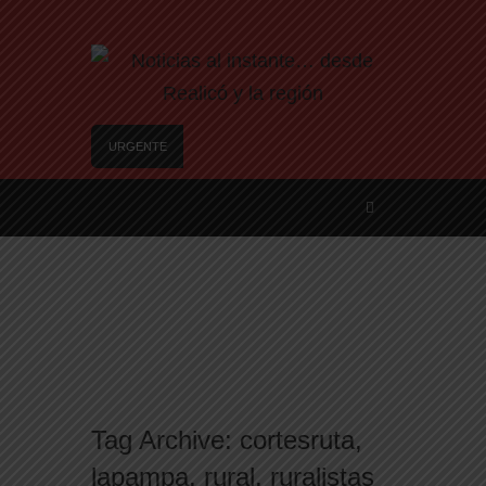
URGENTE
Trágico choque frontal en la Ruta Provincial 101:
un muerto y tres heridos cerca de Speluzzi
SANTA ROSA – El municipio plantó más de 600
árboles en el Relleno Sanitario
Vecinos de Realicó se manifestaron en la plaza
central en contra de la «Ley de Tierras»
River lo descartó y el pibe Jaime brilla en Peñarol
de Montevideo: «¿Nos dieron a Messi?»
Camilota presentó a su nueva novia y contó su
historia de amor: «Hoy, por fin, podemos dejar de
Tag Archive:
cortesruta
,
escondernos»
lapampa
,
rural
,
ruralistas