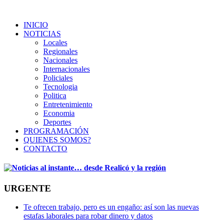
INICIO
NOTICIAS
Locales
Regionales
Nacionales
Internacionales
Policiales
Tecnologia
Politica
Entretenimiento
Economia
Deportes
PROGRAMACIÓN
QUIENES SOMOS?
CONTACTO
URGENTE
Te ofrecen trabajo, pero es un engaño: así son las nuevas
estafas laborales para robar dinero y datos