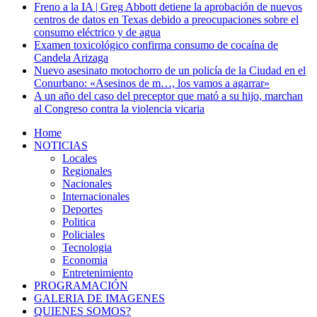
Freno a la IA | Greg Abbott detiene la aprobación de nuevos
centros de datos en Texas debido a preocupaciones sobre el
consumo eléctrico y de agua
Examen toxicológico confirma consumo de cocaína de
Candela Arizaga
Nuevo asesinato motochorro de un policía de la Ciudad en el
Conurbano: «Asesinos de m…, los vamos a agarrar»
A un año del caso del preceptor que mató a su hijo, marchan
al Congreso contra la violencia vicaria
Home
NOTICIAS
Locales
Regionales
Nacionales
Internacionales
Deportes
Politica
Policiales
Tecnologia
Economia
Entretenimiento
PROGRAMACIÓN
GALERIA DE IMAGENES
QUIENES SOMOS?