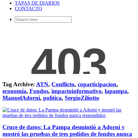
TAPAS DE DIARIOS
CONTACTO
Search
for:
Tag Archive:
ATN
,
Conflicto
,
coparticipacion
,
economía
,
Fondos
,
impactoinformativo
,
lapampa
,
ManuelAdorni
,
politica
,
SergioZiliotto
Cruce de datos: La Pampa desmintió a Adorni y
mostró las pruebas de tres pedidos de fondos nunca