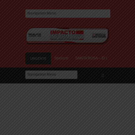
uerto y tres heridos cerca de Speluzzi
SANTA ROSA – El municipio plantó más de
URGENTE
 en contra de la «Ley de Tierras»
River lo descartó y el pibe Jaime brilla en 
a de amor: «Hoy, por fin, podemos dejar de escondernos»
uerto y tres heridos cerca de Speluzzi