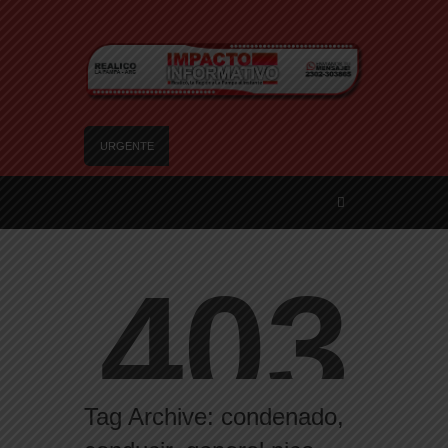
URGENTE
SANTA ROSA – El municipio plantó más de 600
árboles en el Relleno Sanitario
Vecinos de Realicó se manifestaron en la plaza
central en contra de la «Ley de Tierras»
River lo descartó y el pibe Jaime brilla en Peñarol
de Montevideo: «¿Nos dieron a Messi?»
Camilota presentó a su nueva novia y contó su
historia de amor: «Hoy, por fin, podemos dejar de
escondernos»
Flávio Bolsonaro culpó a Lula da Silva de la crisis
Tag Archive:
condenado
,
con Argentina y a su «política exterior
ideologizada y de confrontación»