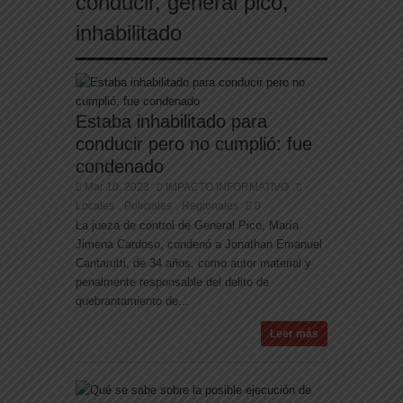
conducir
,
general pico
,
inhabilitado
Estaba inhabilitado para
conducir pero no cumplió: fue
condenado
Mar 10, 2023
IMPACTO INFORMATIVO
Locales
Policiales
Regionales
0
,
,
La jueza de control de General Pico, María
Jimena Cardoso, condenó a Jonathan Emanuel
Cantarutti, de 34 años, como autor material y
penalmente responsable del delito de
quebrantamiento de...
Leer más