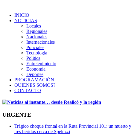
INICIO
NOTICIAS
Locales
Regionales
Nacionales
Internacionales
Policiales
Tecnologia
Politica
Entretenimiento
Economia
Deportes
PROGRAMACIÓN
QUIENES SOMOS?
CONTACTO
URGENTE
Trágico choque frontal en la Ruta Provincial 101: un muerto y
tres heridos cerca de Speluzzi