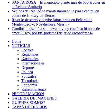
SANTA ROSA – El municipio plantó más de 600 árboles en
el Relleno Sanitario
Vecinos de Realicó se manifestaron en la plaza central en
contra de la «Ley de Tierras»
River lo descartó y el pibe Jaime brilla en Peñarol de
Montevideo: «¿Nos dieron a Messi?»
Camilota presentó a su nueva novia y contó su historia de
amor: «Hoy, por fin, podemos dejar de escondernos»
Home
NOTICIAS
Locales
Regionales
Nacionales
Internacionales
Deportes
Politica
Policiales
Tecnologia
Economia
Entretenimiento
PROGRAMACIÓN
GALERIA DE IMAGENES
QUIENES SOMOS?
TAPAS DE DIARIOS