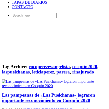
TAPAS DE DIARIOS
CONTACTO
Search
for:
Tag Archive:
cocoperezevangelista
,
cosquin2020
,
laspuelchanas
,
leticiaperez
,
parera
,
rinajurado
Las pampeanas de «Las Puelchanas» lograron
importante reconocimiento en Cosquín 2020