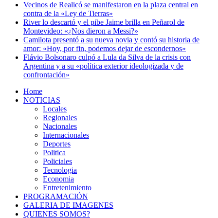
Vecinos de Realicó se manifestaron en la plaza central en
contra de la «Ley de Tierras»
River lo descartó y el pibe Jaime brilla en Peñarol de
Montevideo: «¿Nos dieron a Messi?»
Camilota presentó a su nueva novia y contó su historia de
amor: «Hoy, por fin, podemos dejar de escondernos»
Flávio Bolsonaro culpó a Lula da Silva de la crisis con
Argentina y a su «política exterior ideologizada y de
confrontación»
Home
NOTICIAS
Locales
Regionales
Nacionales
Internacionales
Deportes
Politica
Policiales
Tecnologia
Economia
Entretenimiento
PROGRAMACIÓN
GALERIA DE IMAGENES
QUIENES SOMOS?