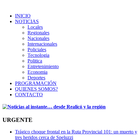
INICIO
NOTICIAS
Locales
Regionales
Nacionales
Internacionales
Policiales
Tecnologia
Politica
Entretenimiento
Economia
Deportes
PROGRAMACIÓN
QUIENES SOMOS?
CONTACTO
URGENTE
Trágico choque frontal en la Ruta Provincial 101: un muerto y
tres heridos cerca de Speluzzi