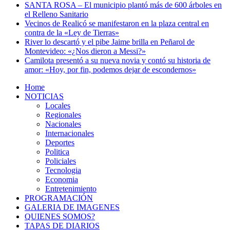
SANTA ROSA – El municipio plantó más de 600 árboles en
el Relleno Sanitario
Vecinos de Realicó se manifestaron en la plaza central en
contra de la «Ley de Tierras»
River lo descartó y el pibe Jaime brilla en Peñarol de
Montevideo: «¿Nos dieron a Messi?»
Camilota presentó a su nueva novia y contó su historia de
amor: «Hoy, por fin, podemos dejar de escondernos»
Home
NOTICIAS
Locales
Regionales
Nacionales
Internacionales
Deportes
Politica
Policiales
Tecnologia
Economia
Entretenimiento
PROGRAMACIÓN
GALERIA DE IMAGENES
QUIENES SOMOS?
TAPAS DE DIARIOS