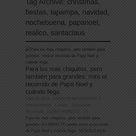
Tag Archive:
christmas
,
fiestas
,
lapampa
,
navidad
,
nochebuena
,
papanoel
,
realico
,
santaclaus
Para los mas chiquitos, pero
también para grandes: mirá el
recorrido de Papá Noel y
cuándo llega
Dic 24, 2019
IMPACTO INFORMATIVO
Entretenimiento
Locales
Regionales
,
,
,
Tecnologia
ULTIMO MOMENTO
0
,
Para los mas chiquitos, pero también para
grandes. En IMPACTO podés mirar el recorrido
de Papá Noel y cuándo llega. SEGUILO ACA: