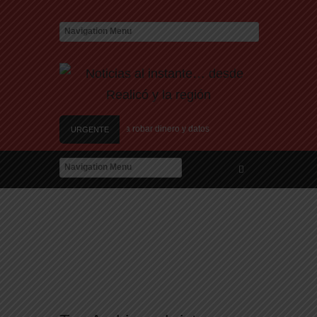
as nuevas estafas laborales para robar dinero y datos
URGENTE
ión de nuevos centros de datos en Texas debido a preocupaciones sobre el consumo 
ína de Candela Arizaga
a Ciudad en el Conurbano: «Asesinos de m…, los vamos a agarrar»
jo, marchan al Congreso contra la violencia vicaria
as nuevas estafas laborales para robar dinero y datos