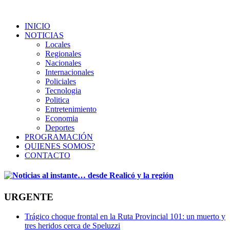
INICIO
NOTICIAS
Locales
Regionales
Nacionales
Internacionales
Policiales
Tecnologia
Politica
Entretenimiento
Economia
Deportes
PROGRAMACIÓN
QUIENES SOMOS?
CONTACTO
URGENTE
Trágico choque frontal en la Ruta Provincial 101: un muerto y
tres heridos cerca de Speluzzi