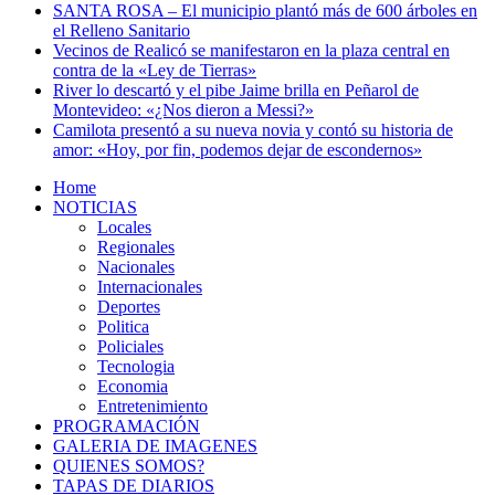
SANTA ROSA – El municipio plantó más de 600 árboles en
el Relleno Sanitario
Vecinos de Realicó se manifestaron en la plaza central en
contra de la «Ley de Tierras»
River lo descartó y el pibe Jaime brilla en Peñarol de
Montevideo: «¿Nos dieron a Messi?»
Camilota presentó a su nueva novia y contó su historia de
amor: «Hoy, por fin, podemos dejar de escondernos»
Home
NOTICIAS
Locales
Regionales
Nacionales
Internacionales
Deportes
Politica
Policiales
Tecnologia
Economia
Entretenimiento
PROGRAMACIÓN
GALERIA DE IMAGENES
QUIENES SOMOS?
TAPAS DE DIARIOS