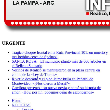
URGENTE
Trágico choque frontal en la Ruta Provincial 101: un muerto y
tres heridos cerca de Speluzzi
SANTA ROSA – El municipio plantó más de 600 árboles en
el Relleno Sanitario
Vecinos de Realicó se manifestaron en la plaza central en
contra de la «Ley de Tierras»
River lo descartó y el pibe Jaime brilla en Peñarol de
Montevideo: «¿Nos dieron a Messi?»
Camilota presentó a su nueva novia y contó su historia de
amor: «Hoy, por fin, podemos dejar de escondernos»
Home
NOTICIAS
Locales