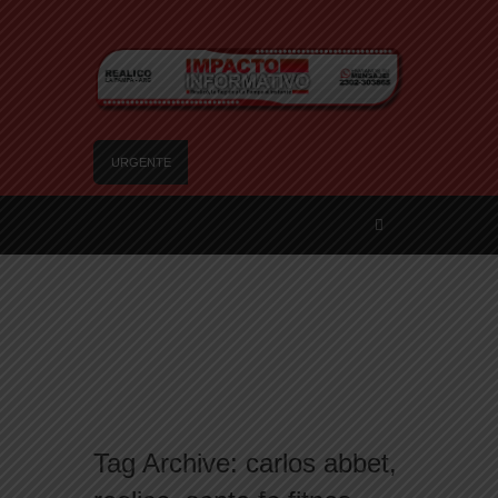
URGENTE
Trágico choque frontal en la Ruta Provincial 101:
un muerto y tres heridos cerca de Speluzzi
SANTA ROSA – El municipio plantó más de 600
árboles en el Relleno Sanitario
Vecinos de Realicó se manifestaron en la plaza
central en contra de la «Ley de Tierras»
River lo descartó y el pibe Jaime brilla en Peñarol
de Montevideo: «¿Nos dieron a Messi?»
Camilota presentó a su nueva novia y contó su
historia de amor: «Hoy, por fin, podemos dejar de
Tag Archive:
carlos abbet
,
escondernos»