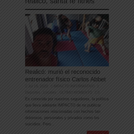
realico
,
santa fe fitnes
Realicó: murió el reconocido
entrenador físico Carlos Abbet
Jul 19, 2020
IMPACTO INFORMATIVO
Deportes
Locales
ULTIMO MOMENTO
0
,
,
Es conocida por nuestros seguidores, la política
que lleva adelante IMPACTO de no publicar
informaciones relacionadas con hechos tan
dolorosos, personales y privados como los
suicidios. Pero...