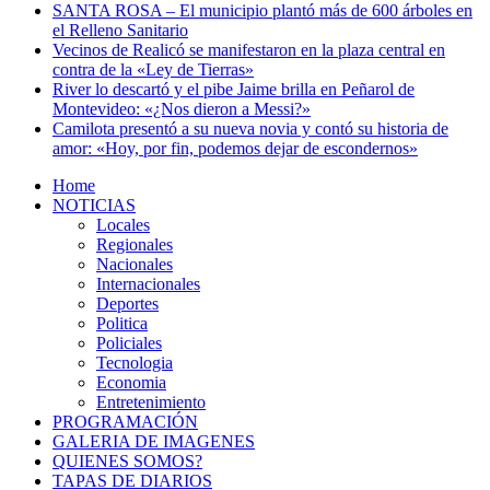
SANTA ROSA – El municipio plantó más de 600 árboles en
el Relleno Sanitario
Vecinos de Realicó se manifestaron en la plaza central en
contra de la «Ley de Tierras»
River lo descartó y el pibe Jaime brilla en Peñarol de
Montevideo: «¿Nos dieron a Messi?»
Camilota presentó a su nueva novia y contó su historia de
amor: «Hoy, por fin, podemos dejar de escondernos»
Home
NOTICIAS
Locales
Regionales
Nacionales
Internacionales
Deportes
Politica
Policiales
Tecnologia
Economia
Entretenimiento
PROGRAMACIÓN
GALERIA DE IMAGENES
QUIENES SOMOS?
TAPAS DE DIARIOS