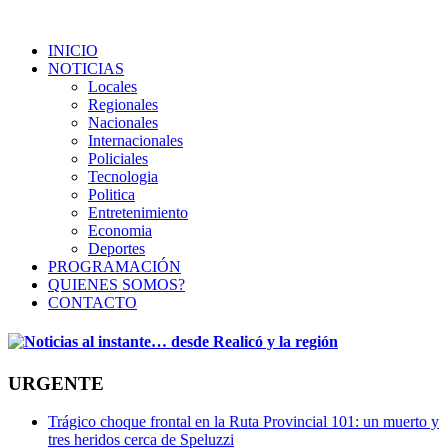
INICIO
NOTICIAS
Locales
Regionales
Nacionales
Internacionales
Policiales
Tecnologia
Politica
Entretenimiento
Economia
Deportes
PROGRAMACIÓN
QUIENES SOMOS?
CONTACTO
URGENTE
Trágico choque frontal en la Ruta Provincial 101: un muerto y
tres heridos cerca de Speluzzi