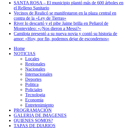
SANTA ROSA – El municipio plantó más de 600 árboles en
el Relleno Sanitario
Vecinos de Realicó se manifestaron en la plaza central en
contra de la «Ley de Tierras»
River lo descartó y el pibe Jaime brilla en Peñarol de
Montevideo: «¿Nos dieron a Messi?»
Camilota presentó a su nueva novia y contó su historia de
amor: «Hoy, por fin, podemos dejar de escondernos»
Home
NOTICIAS
Locales
Regionales
Nacionales
Internacionales
Deportes
Politica
Policiales
Tecnologia
Economia
Entretenimiento
PROGRAMACIÓN
GALERIA DE IMAGENES
QUIENES SOMOS?
TAPAS DE DIARIOS