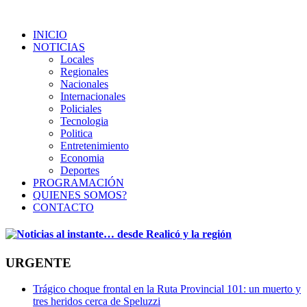
INICIO
NOTICIAS
Locales
Regionales
Nacionales
Internacionales
Policiales
Tecnologia
Politica
Entretenimiento
Economia
Deportes
PROGRAMACIÓN
QUIENES SOMOS?
CONTACTO
URGENTE
Trágico choque frontal en la Ruta Provincial 101: un muerto y
tres heridos cerca de Speluzzi