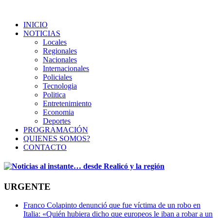
INICIO
NOTICIAS
Locales
Regionales
Nacionales
Internacionales
Policiales
Tecnologia
Politica
Entretenimiento
Economia
Deportes
PROGRAMACIÓN
QUIENES SOMOS?
CONTACTO
URGENTE
Franco Colapinto denunció que fue víctima de un robo en
Italia: «Quién hubiera dicho que europeos le iban a robar a un