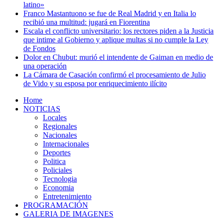
latino»
Franco Mastantuono se fue de Real Madrid y en Italia lo
recibió una multitud: jugará en Fiorentina
Escala el conflicto universitario: los rectores piden a la Justicia
que intime al Gobierno y aplique multas si no cumple la Ley
de Fondos
Dolor en Chubut: murió el intendente de Gaiman en medio de
una operación
La Cámara de Casación confirmó el procesamiento de Julio
de Vido y su esposa por enriquecimiento ilícito
Home
NOTICIAS
Locales
Regionales
Nacionales
Internacionales
Deportes
Politica
Policiales
Tecnologia
Economia
Entretenimiento
PROGRAMACIÓN
GALERIA DE IMAGENES