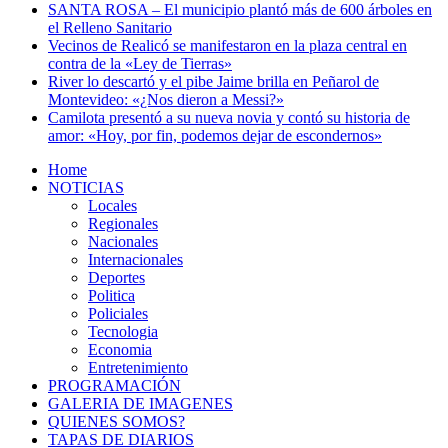
SANTA ROSA – El municipio plantó más de 600 árboles en
el Relleno Sanitario
Vecinos de Realicó se manifestaron en la plaza central en
contra de la «Ley de Tierras»
River lo descartó y el pibe Jaime brilla en Peñarol de
Montevideo: «¿Nos dieron a Messi?»
Camilota presentó a su nueva novia y contó su historia de
amor: «Hoy, por fin, podemos dejar de escondernos»
Home
NOTICIAS
Locales
Regionales
Nacionales
Internacionales
Deportes
Politica
Policiales
Tecnologia
Economia
Entretenimiento
PROGRAMACIÓN
GALERIA DE IMAGENES
QUIENES SOMOS?
TAPAS DE DIARIOS