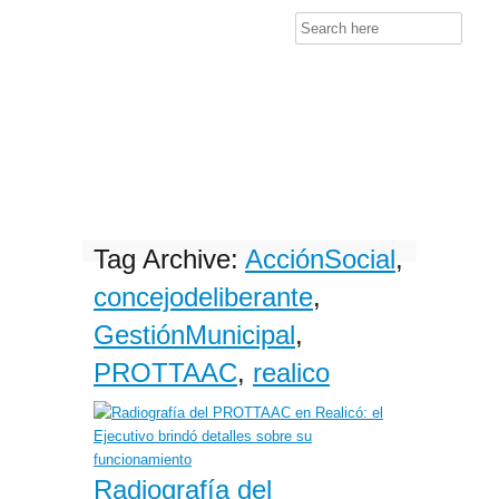
Search
for:
Tag Archive:
AcciónSocial
,
concejodeliberante
,
GestiónMunicipal
,
PROTTAAC
,
realico
Radiografía del