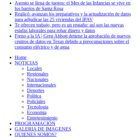
Agosto se llena de juegos: el Mes de las Infancias se vive en
los barrios de Santa Rosa
Realicó: avanzan los preparativos y la actualización de datos
para adjudicar las 25 viviendas del IPAV
Te ofrecen trabajo, pero es un engaño: así son las nuevas
estafas laborales para robar dinero y datos
Freno a la IA | Greg Abbott detiene la aprobación de nuevos
centros de datos en Texas debido a preocupaciones sobre el
consumo eléctrico y de agua
Home
NOTICIAS
Locales
Regionales
Nacionales
Internacionales
Deportes
Politica
Policiales
Tecnologia
Economia
Entretenimiento
PROGRAMACIÓN
GALERIA DE IMAGENES
QUIENES SOMOS?