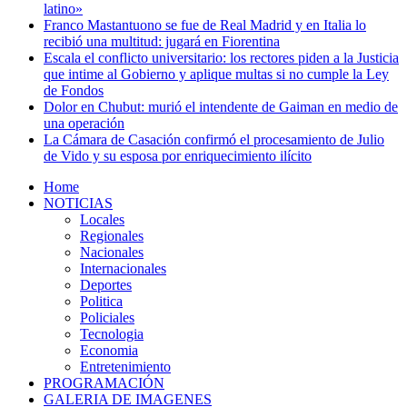
latino»
Franco Mastantuono se fue de Real Madrid y en Italia lo
recibió una multitud: jugará en Fiorentina
Escala el conflicto universitario: los rectores piden a la Justicia
que intime al Gobierno y aplique multas si no cumple la Ley
de Fondos
Dolor en Chubut: murió el intendente de Gaiman en medio de
una operación
La Cámara de Casación confirmó el procesamiento de Julio
de Vido y su esposa por enriquecimiento ilícito
Home
NOTICIAS
Locales
Regionales
Nacionales
Internacionales
Deportes
Politica
Policiales
Tecnologia
Economia
Entretenimiento
PROGRAMACIÓN
GALERIA DE IMAGENES