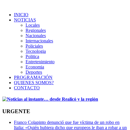
INICIO
NOTICIAS
Locales
Regionales
Nacionales
Internacionales
Policiales
Tecnologia
Politica
Entretenimiento
Economia
Deportes
PROGRAMACIÓN
QUIENES SOMOS?
CONTACTO
URGENTE
Franco Colapinto denunció que fue víctima de un robo en
Italia: «Quién hubiera dicho que europeos le iban a robar a un