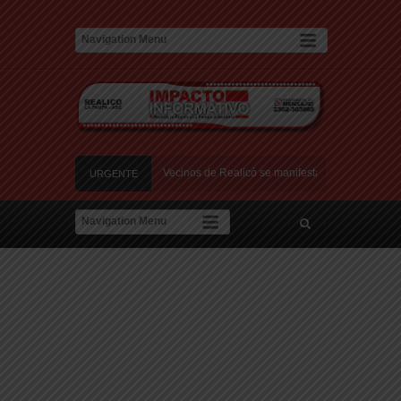
 en el Relleno Sanitario
Vecinos de Realicó se manifestaron en la plaza centra
URGENTE
e Montevideo: «¿Nos dieron a Messi?»
a de amor: «Hoy, por fin, podemos dejar de escondernos»
 Argentina y a su «política exterior ideologizada y de confrontación»
 en el Relleno Sanitario