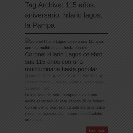
Tag Archive:
115 años
,
aniversario
,
hilario lagos
,
la Pampa
Coronel Hilario Lagos celebró
sus 115 años con una
multitudinaria fiesta popular
Mar 03, 2026
IMPACTO INFORMATIVO
Entretenimiento
Locales
Politica
Regionales
,
,
,
,
Sociedad
0
La localidad del norte pampeano vivió una
noche espectacular este sábado 28 de febrero.
Con un clima ideal, una variada oferta artística
y desfiles tradicionales, la comunidad celebró
un nuevo...
Leer más