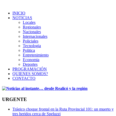
INICIO
NOTICIAS
Locales
Regionales
Nacionales
Internacionales
Policiales
Tecnologia
Politica
Entretenimiento
Economia
Deportes
PROGRAMACIÓN
QUIENES SOMOS?
CONTACTO
URGENTE
Trágico choque frontal en la Ruta Provincial 101: un muerto y
tres heridos cerca de Speluzzi