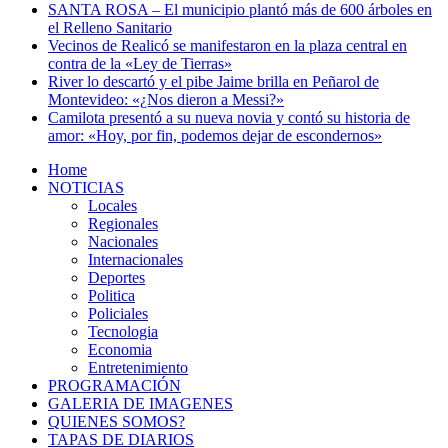
SANTA ROSA – El municipio plantó más de 600 árboles en
el Relleno Sanitario
Vecinos de Realicó se manifestaron en la plaza central en
contra de la «Ley de Tierras»
River lo descartó y el pibe Jaime brilla en Peñarol de
Montevideo: «¿Nos dieron a Messi?»
Camilota presentó a su nueva novia y contó su historia de
amor: «Hoy, por fin, podemos dejar de escondernos»
Home
NOTICIAS
Locales
Regionales
Nacionales
Internacionales
Deportes
Politica
Policiales
Tecnologia
Economia
Entretenimiento
PROGRAMACIÓN
GALERIA DE IMAGENES
QUIENES SOMOS?
TAPAS DE DIARIOS