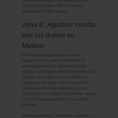
Tabla de Posiciones:
Quetrequén 15 puntos;
Van Praet 14; Realicó FBC 13; Sarah 12;
Maisonnave 8; Hilario Lagos 5.
Zona B: Agustoni manda
tras los duelos en
Metileo
Por el segundo agrupamiento, la sede
reguladora de los partidos fue Metileo. El
puntero
Agustoni sacó adelante un partido
cerrado y venció por la mínima diferencia (1-0) a
Speluzzi
, alcanzando las 17 unidades en el
campeonato. En tanto, Falucho concretó la
goleada de la fecha al imponerse por 4 a 1
sobre Dorila, y el conjunto local, Metileo, derrotó
1 a 0 a Vértiz para prenderse como escolta
inmediato.
Resultados:
Dorila 1 – Falucho 4 | Agustoni 1 –