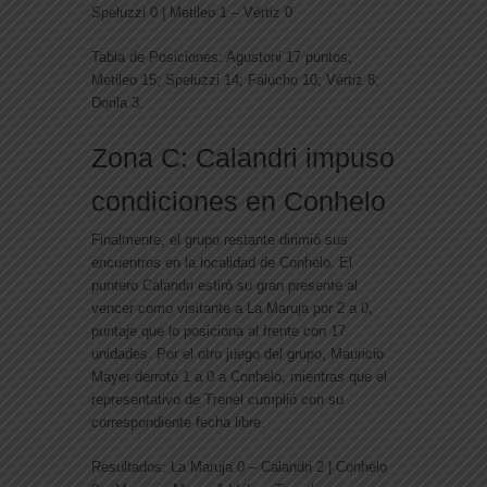
Speluzzi 0 | Metileo 1 – Vértiz 0
Tabla de Posiciones:
Agustoni 17 puntos;
Metileo 15; Speluzzi 14; Falucho 10; Vértiz 8;
Dorila 3.
Zona C: Calandri impuso
condiciones en Conhelo
Finalmente, el grupo restante dirimió sus
encuentros en la localidad de Conhelo. El
puntero
Calandri estiró su gran presente al
vencer como visitante a La Maruja por 2 a 0
,
puntaje que lo posiciona al frente con 17
unidades. Por el otro juego del grupo, Mauricio
Mayer derrotó 1 a 0 a Conhelo, mientras que el
representativo de Trenel cumplió con su
correspondiente fecha libre.
Resultados:
La Maruja 0 – Calandri 2 | Conhelo