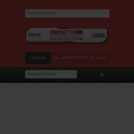
res heridos cerca de Speluzzi
SANTA ROSA – El municipio plantó más de 600 árb
URGENTE
ra de la «Ley de Tierras»
River lo descartó y el pibe Jaime brilla en Peñarol 
r: «Hoy, por fin, podemos dejar de escondernos»
res heridos cerca de Speluzzi