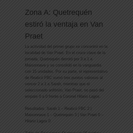
Zona A: Quetrequén
estiró la ventaja en Van
Praet
La actividad del primer grupo se concentró en la
localidad de Van Praet. En el cruce clave de la
jornada,
Quetrequén derrotó por 3 a 1 a
Maisonnave
y se consolidó en la vanguardia
con 15 unidades. Por su parte, el representativo
de
Realicó FBC sumó tres puntos valiosos al
vencer 2 a 1 a Sarah
, mientras que el
seleccionado anfitrión, Van Praet, no pasó del
empate 0 a 0 frente a Coronel Hilario Lagos.
Resultados:
Sarah 1 – Realicó FBC 2 |
Maisonnave 1 – Quetrequén 3 | Van Praet 0 –
Hilario Lagos 0