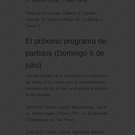
0 – Mauricio Mayer 1 | Libre: Trenel.
Tabla de Posiciones:
Calandri 17 puntos;
Conhelo 14; Mauricio Mayer 10; La Maruja 6;
Trenel 3.
El próximo programa de
partidos (Domingo 5 de
julio)
Las autoridades de la competencia confirmaron
las sedes y los cruces para la continuidad del
certamen oficial, el cual se disputará el próximo
fin de semana:
Zona A (9° Fecha – Local: Maisonnave):
Sarah
vs. Hilario Lagos | Realicó FBC vs. Quetrequén
| Maisonnave vs. Van Praet.
Zona B (9° Fecha – Local: Agustoni):
Metileo