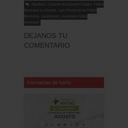
,
,
Agustoni
Calandri de Eduardo Castex
Fútbol
,
Municipal La Pampa
Liga Provincial de Fútbol
,
,
Municipal
quetrequen
resultados fútbol
municipal
DEJANOS TU
COMENTARIO
Farmacias de turno