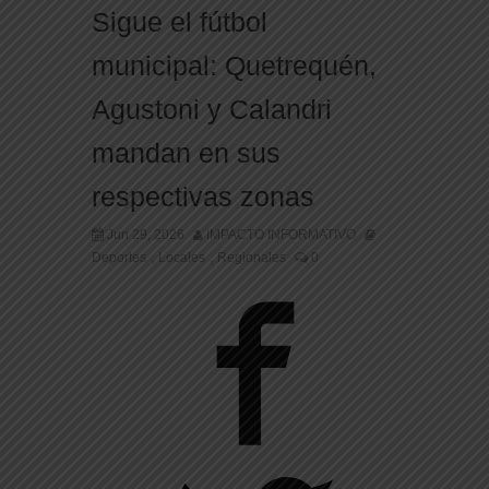
Sigue el fútbol
municipal: Quetrequén,
Agustoni y Calandri
mandan en sus
respectivas zonas
Jun 29, 2026
IMPACTO INFORMATIVO
Deportes
Locales
Regionales
0
,
,