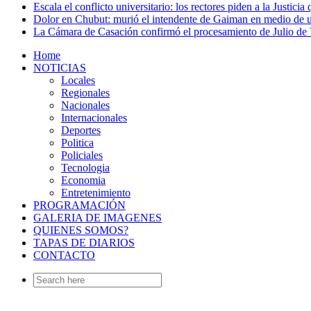
Escala el conflicto universitario: los rectores piden a la Justi
Dolor en Chubut: murió el intendente de Gaiman en medio de 
La Cámara de Casación confirmó el procesamiento de Julio de V
Home
NOTICIAS
Locales
Regionales
Nacionales
Internacionales
Deportes
Politica
Policiales
Tecnologia
Economia
Entretenimiento
PROGRAMACIÓN
GALERIA DE IMAGENES
QUIENES SOMOS?
TAPAS DE DIARIOS
CONTACTO
Search
for: