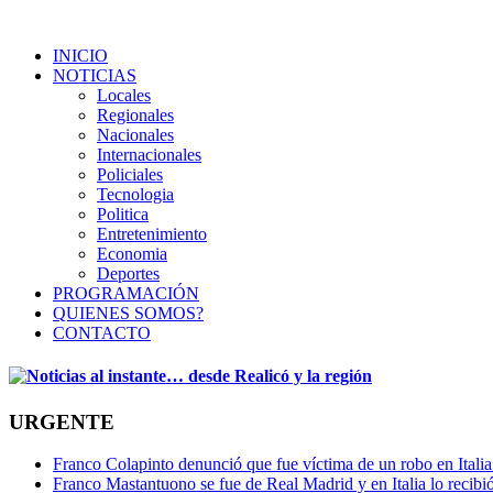
INICIO
NOTICIAS
Locales
Regionales
Nacionales
Internacionales
Policiales
Tecnologia
Politica
Entretenimiento
Economia
Deportes
PROGRAMACIÓN
QUIENES SOMOS?
CONTACTO
URGENTE
Franco Colapinto denunció que fue víctima de un robo en Italia
Franco Mastantuono se fue de Real Madrid y en Italia lo recibió