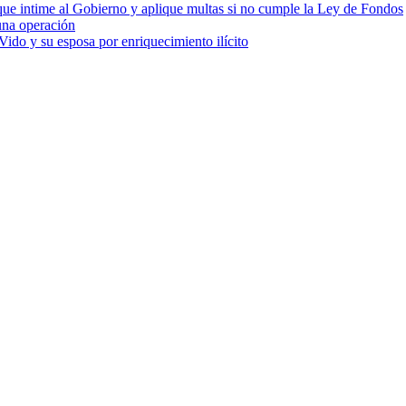
cia que intime al Gobierno y aplique multas si no cumple la Ley de Fondos
una operación
ido y su esposa por enriquecimiento ilícito