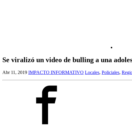
Se viralizó un video de bulling a una adole
Abr 11, 2019
IMPACTO INFORMATIVO
Locales
,
Policiales
,
Regio