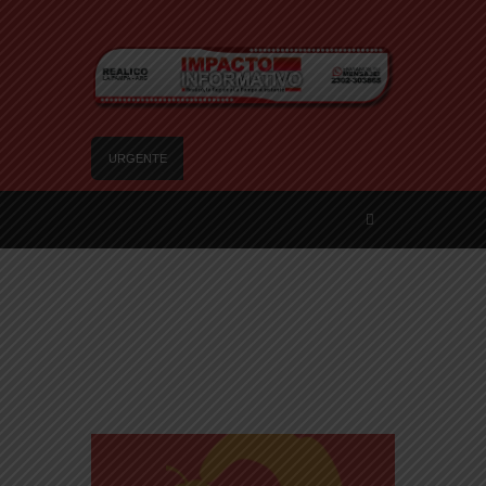
URGENTE
Trágico choque frontal en la Ruta Provincial 101:
un muerto y tres heridos cerca de Speluzzi
SANTA ROSA – El municipio plantó más de 600
árboles en el Relleno Sanitario
Vecinos de Realicó se manifestaron en la plaza
central en contra de la «Ley de Tierras»
River lo descartó y el pibe Jaime brilla en Peñarol
de Montevideo: «¿Nos dieron a Messi?»
Camilota presentó a su nueva novia y contó su
historia de amor: «Hoy, por fin, podemos dejar de
escondernos»