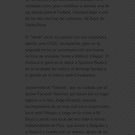
señalado como gran candidato a obtener una de
las plazas para el Federal, intentará bajar a uno
de los dos invictos del certamen, All Boys de
Santa Rosa.
El “Verde” inició su camino con una sorpresiva
derrota ante CAJU, en Alpachiri, pero en la
segunda fecha se recompuso con una buena
victoria de visitante frente a Atlético Villegas. El
Auriazul le ganó en el debut a Sportivo Realicó
en la localidad del norte y el domingo festejó a
lo grande en el clásico ante Estudiantes.
Justamente el “Celeste”, que no contará con el
pivote Facundo Martínez por lesión (en su lugar
ingresó a la lista Jorge Alcaraz), buscará
recomponerse de un muy mal inicio (cayó como
local ante Villegas y luego en la visita a All
Boys) cuando sea local del otro líder e invicto,
Independiente de Pico, que arrasó a Belgrano y
a Realicó y cuenta con un masivo apoyo de su