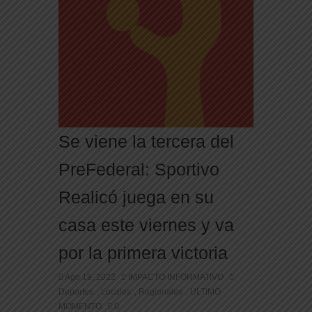
Se viene la tercera del
PreFederal: Sportivo
Realicó juega en su
casa este viernes y va
por la primera victoria
Ago 19, 2022
IMPACTO INFORMATIVO
Deportes
Locales
Regionales
ULTIMO
,
,
,
MOMENTO
0