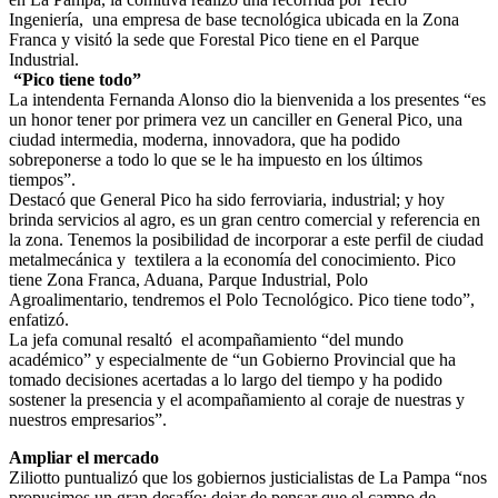
Ingeniería, una empresa de base tecnológica ubicada en la Zona
Franca y visitó la sede que Forestal Pico tiene en el Parque
Industrial.
“Pico tiene todo”
La intendenta Fernanda Alonso dio la bienvenida a los presentes “es
un honor tener por primera vez un canciller en General Pico, una
ciudad intermedia, moderna, innovadora, que ha podido
sobreponerse a todo lo que se le ha impuesto en los últimos
tiempos”.
Destacó que General Pico ha sido ferroviaria, industrial; y hoy
brinda servicios al agro, es un gran centro comercial y referencia en
la zona. Tenemos la posibilidad de incorporar a este perfil de ciudad
metalmecánica y textilera a la economía del conocimiento. Pico
tiene Zona Franca, Aduana, Parque Industrial, Polo
Agroalimentario, tendremos el Polo Tecnológico. Pico tiene todo”,
enfatizó.
La jefa comunal resaltó el acompañamiento “del mundo
académico” y especialmente de “un Gobierno Provincial que ha
tomado decisiones acertadas a lo largo del tiempo y ha podido
sostener la presencia y el acompañamiento al coraje de nuestras y
nuestros empresarios”.
Ampliar el mercado
Ziliotto puntualizó que los gobiernos justicialistas de La Pampa “nos
propusimos un gran desafío: dejar de pensar que el campo de