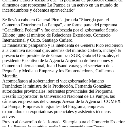
alimentos que representa La Pampa es un activo en un mundo de
incertidumbres y debemos aprovecharlo”.
Se llevó a cabo en General Pico la jornada “Sinergia para el
Comercio Exterior en La Pampa”, que forma parte del programa
“Cancillería Federal” y fue encabezada por el gobernador Sergio
Ziliotto junto al ministro de Relaciones Exteriores, Comercio
Internacional y Culto, Santiago Cafiero.
El mandatario pampeano y la intendenta de General Pico recibieron
a la comitiva nacional que, además del ministro Cafiero, incluyó la
presencia del presidente de Garantizar SGR, Gabriel González; el
presidente Ejecutivo de la Agencia Argentina de Inversiones y
Comercio Internacional, Juan Usandivaras; y el secretario de la
Pequeña y Mediana Empresa y los Emprendedores, Guillermo
Merediz.
Acompañaron al gobernador: el vicegobernador Mariano
Fernández; la ministra de la Producción, Fernanda González;
autoridades provinciales; referentes provinciales del Programa
Desafío Exportador; la Universidad Nacional de La Pampa, las
cámaras empresarias del Consejo Asesor de la Agencia I-COMEX
La Pampa; Empresas integrantes del Programa; empresas
exportadoras o exportadoras potenciales y asistentes técnicos
activos.
Previo al desarrollo de la Jornada Sinergia para el Comercio Exterior
en La Pampa, la comitiva realizó una recorrida por Tecro