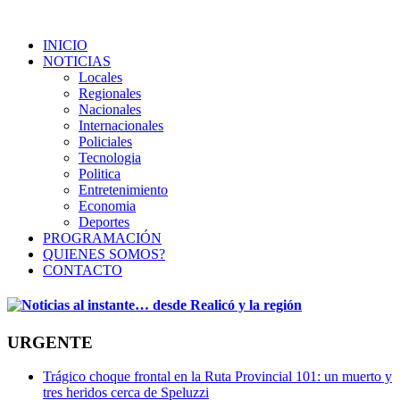
INICIO
NOTICIAS
Locales
Regionales
Nacionales
Internacionales
Policiales
Tecnologia
Politica
Entretenimiento
Economia
Deportes
PROGRAMACIÓN
QUIENES SOMOS?
CONTACTO
URGENTE
Trágico choque frontal en la Ruta Provincial 101: un muerto y
tres heridos cerca de Speluzzi