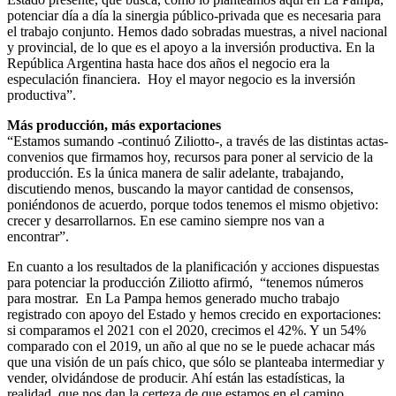
potenciar día a día la sinergia público-privada que es necesaria para
el trabajo conjunto. Hemos dado sobradas muestras, a nivel nacional
y provincial, de lo que es el apoyo a la inversión productiva. En la
República Argentina hasta hace dos años el negocio era la
especulación financiera. Hoy el mayor negocio es la inversión
productiva”.
Más producción, más exportaciones
“Estamos sumando -continuó Ziliotto-, a través de las distintas actas-
convenios que firmamos hoy, recursos para poner al servicio de la
producción. Es la única manera de salir adelante, trabajando,
discutiendo menos, buscando la mayor cantidad de consensos,
poniéndonos de acuerdo, porque todos tenemos el mismo objetivo:
crecer y desarrollarnos. En ese camino siempre nos van a
encontrar”.
En cuanto a los resultados de la planificación y acciones dispuestas
para potenciar la producción Ziliotto afirmó, “tenemos números
para mostrar. En La Pampa hemos generado mucho trabajo
registrado con apoyo del Estado y hemos crecido en exportaciones:
si comparamos el 2021 con el 2020, crecimos el 42%. Y un 54%
comparado con el 2019, un año al que no se le puede achacar más
que una visión de un país chico, que sólo se planteaba intermediar y
vender, olvidándose de producir. Ahí están las estadísticas, la
realidad, que nos dan la certeza de que estamos en el camino