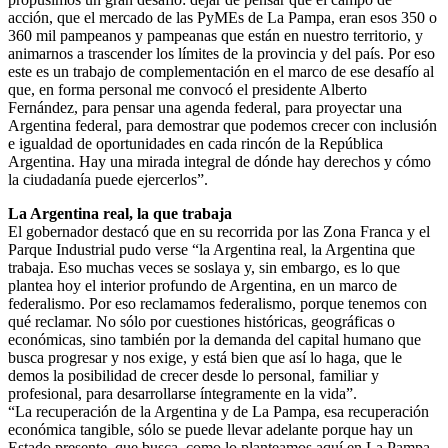
acción, que el mercado de las PyMEs de La Pampa, eran esos 350 o
360 mil pampeanos y pampeanas que están en nuestro territorio, y
animarnos a trascender los límites de la provincia y del país. Por eso
este es un trabajo de complementación en el marco de ese desafío al
que, en forma personal me convocó el presidente Alberto
Fernández, para pensar una agenda federal, para proyectar una
Argentina federal, para demostrar que podemos crecer con inclusión
e igualdad de oportunidades en cada rincón de la República
Argentina. Hay una mirada integral de dónde hay derechos y cómo
la ciudadanía puede ejercerlos”.
La Argentina real, la que trabaja
El gobernador destacó que en su recorrida por las Zona Franca y el
Parque Industrial pudo verse “la Argentina real, la Argentina que
trabaja. Eso muchas veces se soslaya y, sin embargo, es lo que
plantea hoy el interior profundo de Argentina, en un marco de
federalismo. Por eso reclamamos federalismo, porque tenemos con
qué reclamar. No sólo por cuestiones históricas, geográficas o
económicas, sino también por la demanda del capital humano que
busca progresar y nos exige, y está bien que así lo haga, que le
demos la posibilidad de crecer desde lo personal, familiar y
profesional, para desarrollarse íntegramente en la vida”.
“La recuperación de la Argentina y de La Pampa, esa recuperación
económica tangible, sólo se puede llevar adelante porque hay un
Estado presente, que busca, como lo planteamos aquí en La Pampa,