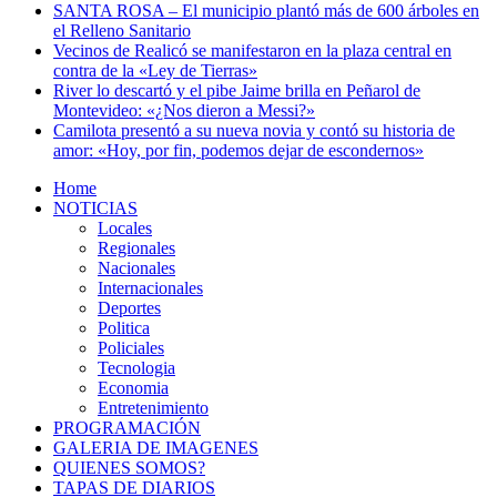
SANTA ROSA – El municipio plantó más de 600 árboles en
el Relleno Sanitario
Vecinos de Realicó se manifestaron en la plaza central en
contra de la «Ley de Tierras»
River lo descartó y el pibe Jaime brilla en Peñarol de
Montevideo: «¿Nos dieron a Messi?»
Camilota presentó a su nueva novia y contó su historia de
amor: «Hoy, por fin, podemos dejar de escondernos»
Home
NOTICIAS
Locales
Regionales
Nacionales
Internacionales
Deportes
Politica
Policiales
Tecnologia
Economia
Entretenimiento
PROGRAMACIÓN
GALERIA DE IMAGENES
QUIENES SOMOS?
TAPAS DE DIARIOS