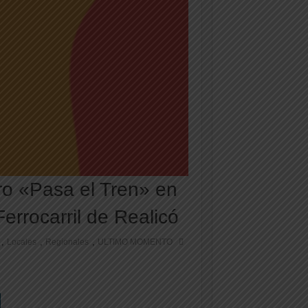
ro «Pasa el Tren» en
errocarril de Realicó
,
,
,
Locales
Regionales
ULTIMO MOMENTO