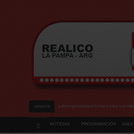
n robo en Italia: «Quién hubiera dicho que europeos le iban a robar a un latino»
URGENTE
NOTICIAS
PROGRAMACIÓN
GALE