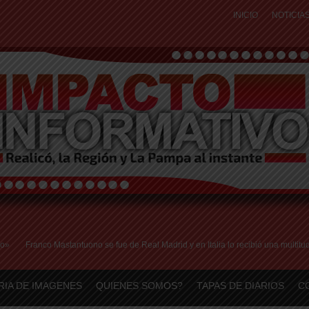
INICIO
NOTICIA
Franco Mastantuono se fue de Real Madrid y en Italia lo recibió una multitud: ju
RIA DE IMAGENES
QUIENES SOMOS?
TAPAS DE DIARIOS
C