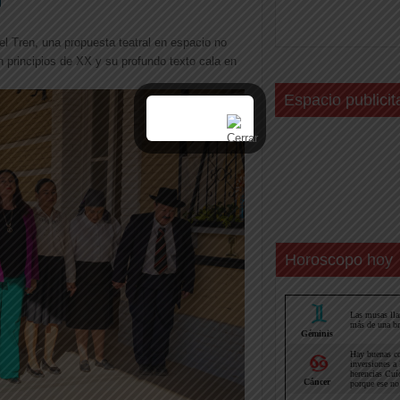
el Tren, una propuesta teatral en espacio no
n principios de XX y su profundo texto cala en
Espacio publicit
Horoscopo hoy