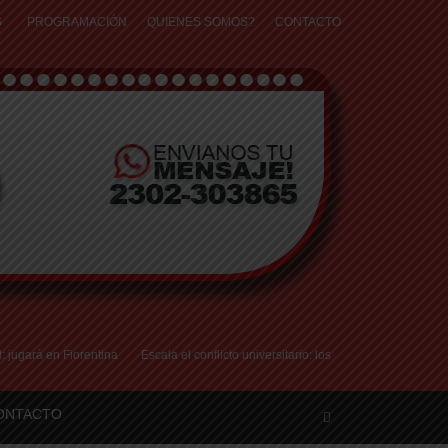
S
PROGRAMACIÓN
QUIENES SOMOS?
CONTACTO
gará en Fiorentina
Escala el conflicto universitario: los rectores piden a la Jus
ONTACTO