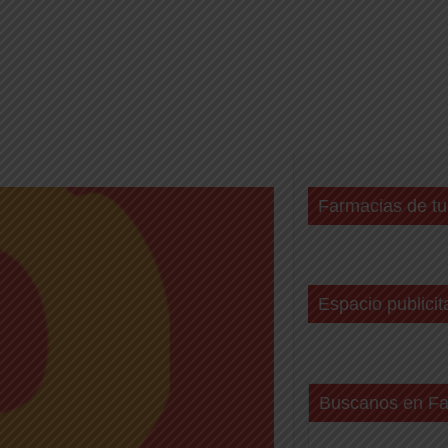
Farmacias de tu
Espacio publicit
Buscanos en F