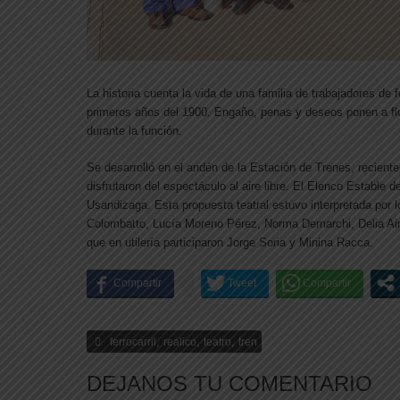
La historia cuenta la vida de una familia de trabajadores de f
primeros años del 1900. Engaño, penas y deseos ponen a flo
durante la función.
Se desarrolló en el andén de la Estación de Trenes, recien
disfrutaron del espectáculo al aire libre. El Elenco Estable de
Usandizaga. Esta propuesta teatral estuvo interpretada por l
Colombatto, Lucía Moreno Pérez, Norma Demarchi, Delia Aim
que en utilería participaron Jorge Soria y Minina Racca.
,
,
,
ferrocarril
realico
teatro
tren
DEJANOS TU COMENTARIO