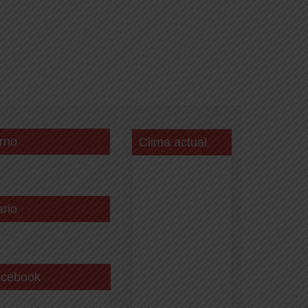
rno
Clima actual
ario
acebook