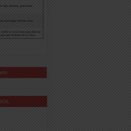
ario
BOL