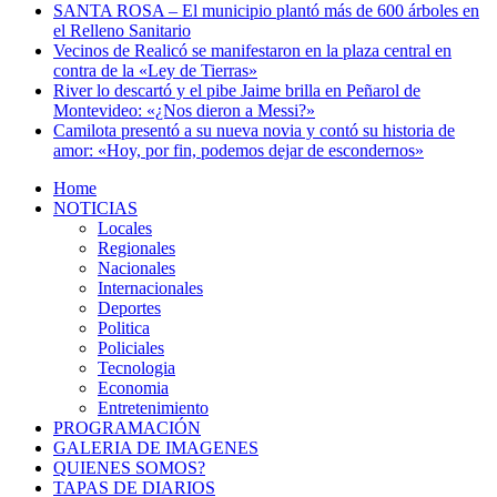
SANTA ROSA – El municipio plantó más de 600 árboles en
el Relleno Sanitario
Vecinos de Realicó se manifestaron en la plaza central en
contra de la «Ley de Tierras»
River lo descartó y el pibe Jaime brilla en Peñarol de
Montevideo: «¿Nos dieron a Messi?»
Camilota presentó a su nueva novia y contó su historia de
amor: «Hoy, por fin, podemos dejar de escondernos»
Home
NOTICIAS
Locales
Regionales
Nacionales
Internacionales
Deportes
Politica
Policiales
Tecnologia
Economia
Entretenimiento
PROGRAMACIÓN
GALERIA DE IMAGENES
QUIENES SOMOS?
TAPAS DE DIARIOS