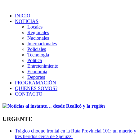
INICIO
NOTICIAS
Locales
Regionales
Nacionales
Internacionales
Policiales
Tecnologia
Politica
Entretenimiento
Economia
Deportes
PROGRAMACIÓN
QUIENES SOMOS?
CONTACTO
URGENTE
Trágico choque frontal en la Ruta Provincial 101: un muerto y
tres heridos cerca de Speluzzi