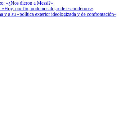
deo: «¿Nos dieron a Messi?»
r: «Hoy, por fin, podemos dejar de escondernos»
a y a su «política exterior ideologizada y de confrontación»