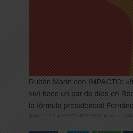
Rubén Marín con IMPACTO: «f
viví hace un par de días en Real
la fórmula presidencial Ferná
May 21, 2019
IMPACTO INFORMATIVO
Locales
Politi
,