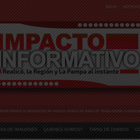
INICIO
NOTICIA
detiene la aprobación de nuevos centros de datos en Texas debido a preocupacione
RIA DE IMAGENES
QUIENES SOMOS?
TAPAS DE DIARIOS
C