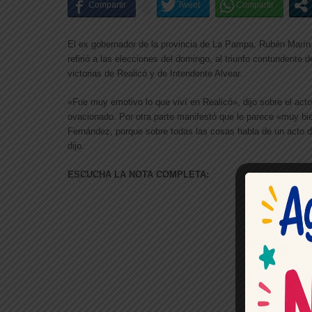
El ex gobernador de la provincia de La Pampa, Rubén Mar
refirió a las elecciones del domingo, al triunfo contundente
victorias de Realicó y de Intendente Alvear.
«Fue muy emotivo lo que viví en Realicó», dijo sobre el act
ovacionado. Por otra parte manifestó que le parece «muy bie
Fernández, porque sobre todas las cosas habla de un acto d
dijo.
ESCUCHA LA NOTA COMPLETA: