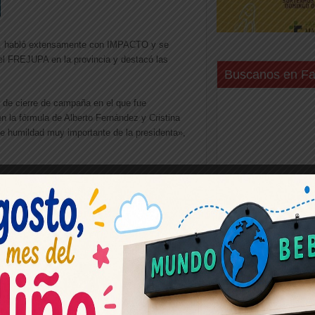
ín, habló extensamente con IMPACTO y se
 del FREJUPA en la provincia y destacó las
Buscanos en F
o de cierre de campaña en el que fue
n la fórmula de Alberto Fernández y Cristina
e humildad muy importante de la presidenta»,