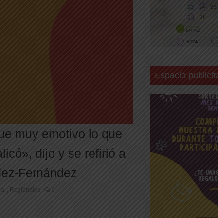
Espacio publicit
ue muy emotivo lo que
icó», dijo y se refirió a
ndez-Fernández
ca
Regionales
0
,