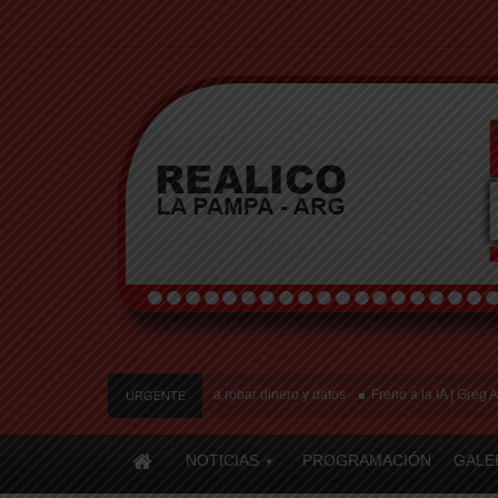
uevas estafas laborales para robar dinero y datos
Freno a la IA | Greg Abbott 
URGENTE
NOTICIAS
PROGRAMACIÓN
GALE