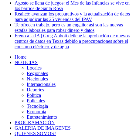
Agosto se llena de juegos: el Mes de las Infancias se vive en
los barrios de Santa Rosa
Realicó: avanzan los preparativos y la actualización de datos
para adjudicar las 25 viviendas del IPAV
Te ofrecen trabajo, pero es un engaño: así son las nuevas
estafas laborales para robar dinero y datos
Freno a la IA | Greg Abbott detiene la aprobación de nuevos
centros de datos en Texas debido a preocupaciones sobre el
consumo eléctrico y de agua
Home
NOTICIAS
Locales
Regionales
Nacionales
Internacionales
Deportes
Politica
Policiales
Tecnologia
Economia
Entretenimiento
PROGRAMACIÓN
GALERIA DE IMAGENES
QUIENES SOMOS?