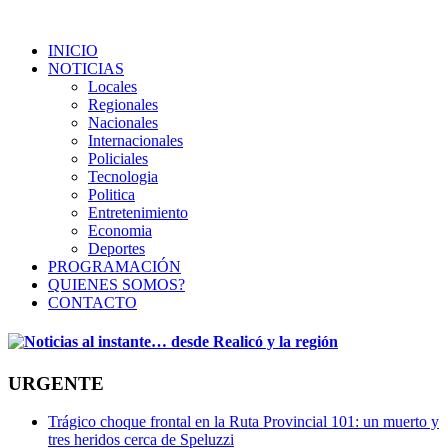
INICIO
NOTICIAS
Locales
Regionales
Nacionales
Internacionales
Policiales
Tecnologia
Politica
Entretenimiento
Economia
Deportes
PROGRAMACIÓN
QUIENES SOMOS?
CONTACTO
URGENTE
Trágico choque frontal en la Ruta Provincial 101: un muerto y
tres heridos cerca de Speluzzi