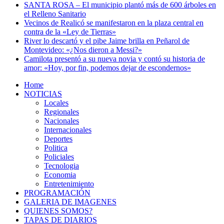
SANTA ROSA – El municipio plantó más de 600 árboles en
el Relleno Sanitario
Vecinos de Realicó se manifestaron en la plaza central en
contra de la «Ley de Tierras»
River lo descartó y el pibe Jaime brilla en Peñarol de
Montevideo: «¿Nos dieron a Messi?»
Camilota presentó a su nueva novia y contó su historia de
amor: «Hoy, por fin, podemos dejar de escondernos»
Home
NOTICIAS
Locales
Regionales
Nacionales
Internacionales
Deportes
Politica
Policiales
Tecnologia
Economia
Entretenimiento
PROGRAMACIÓN
GALERIA DE IMAGENES
QUIENES SOMOS?
TAPAS DE DIARIOS