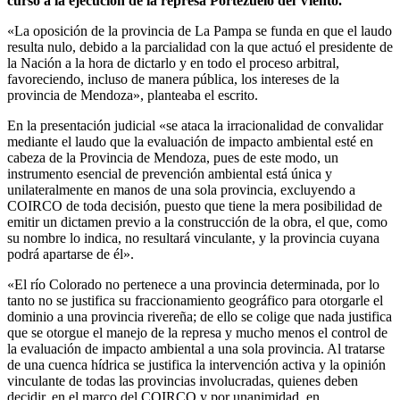
curso a la ejecución de la represa Portezuelo del Viento.
«La oposición de la provincia de La Pampa se funda en que el laudo
resulta nulo, debido a la parcialidad con la que actuó el presidente de
la Nación a la hora de dictarlo y en todo el proceso arbitral,
favoreciendo, incluso de manera pública, los intereses de la
provincia de Mendoza», planteaba el escrito.
En la presentación judicial «se ataca la irracionalidad de convalidar
mediante el laudo que la evaluación de impacto ambiental esté en
cabeza de la Provincia de Mendoza, pues de este modo, un
instrumento esencial de prevención ambiental está única y
unilateralmente en manos de una sola provincia, excluyendo a
COIRCO de toda decisión, puesto que tiene la mera posibilidad de
emitir un dictamen previo a la construcción de la obra, el que, como
su nombre lo indica, no resultará vinculante, y la provincia cuyana
podrá apartarse de él».
«El río Colorado no pertenece a una provincia determinada, por lo
tanto no se justifica su fraccionamiento geográfico para otorgarle el
dominio a una provincia rivereña; de ello se colige que nada justifica
que se otorgue el manejo de la represa y mucho menos el control de
la evaluación de impacto ambiental a una sola provincia. Al tratarse
de una cuenca hídrica se justifica la intervención activa y la opinión
vinculante de todas las provincias involucradas, quienes deben
decidir, en el marco del COIRCO y por unanimidad, en