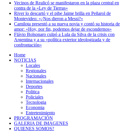
Vecinos de Realicó se manifestaron en la plaza central en
contra de la «Ley de Tierras»
River lo descartó y el pibe Jaime brilla en Peñarol de
Montevideo: «¿Nos dieron a Messi?»
Camilota presentó a su nueva novia y contó su historia de
amor: «Hoy, por fin, podemos dejar de escondernos»
Flávio Bolsonaro culpó a Lula da Silva de la crisis con
Argentina y a su «política exterior ideologizada y de
confrontación»
Home
NOTICIAS
Locales
Regionales
Nacionales
Internacionales
Deportes
Politica
Policiales
Tecnologia
Economia
Entretenimiento
PROGRAMACIÓN
GALERIA DE IMAGENES
QUIENES SOMOS?